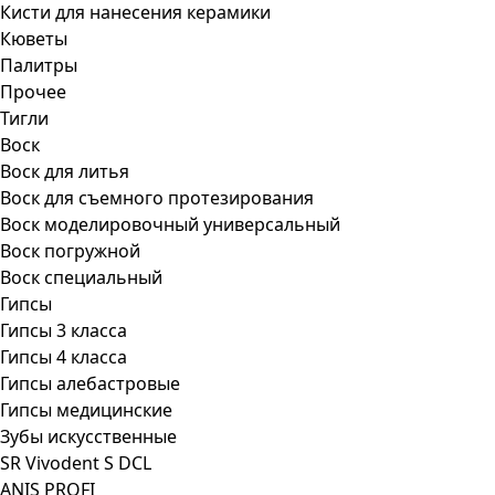
Кисти для нанесения керамики
Кюветы
Палитры
Прочее
Тигли
Воск
Воск для литья
Воск для съемного протезирования
Воск моделировочный универсальный
Воск погружной
Воск специальный
Гипсы
Гипсы 3 класса
Гипсы 4 класса
Гипсы алебастровые
Гипсы медицинские
Зубы искусственные
SR Vivodent S DCL
ANIS PROFI