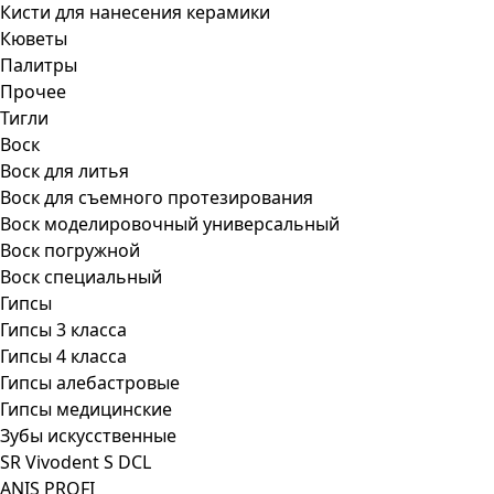
Кисти для нанесения керамики
Кюветы
Палитры
Прочее
Тигли
Воск
Воск для литья
Воск для съемного протезирования
Воск моделировочный универсальный
Воск погружной
Воск специальный
Гипсы
Гипсы 3 класса
Гипсы 4 класса
Гипсы алебастровые
Гипсы медицинские
Зубы искусственные
SR Vivodent S DCL
ANIS PROFI