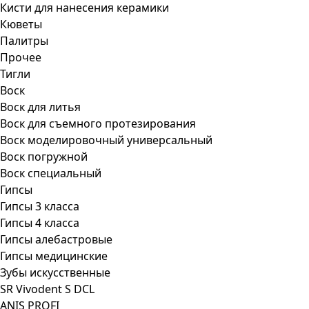
Кисти для нанесения керамики
Кюветы
Палитры
Прочее
Тигли
Воск
Воск для литья
Воск для съемного протезирования
Воск моделировочный универсальный
Воск погружной
Воск специальный
Гипсы
Гипсы 3 класса
Гипсы 4 класса
Гипсы алебастровые
Гипсы медицинские
Зубы искусственные
SR Vivodent S DCL
ANIS PROFI