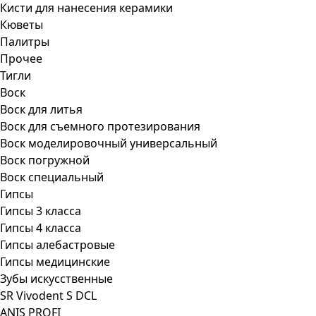
Кисти для нанесения керамики
Кюветы
Палитры
Прочее
Тигли
Воск
Воск для литья
Воск для съемного протезирования
Воск моделировочный универсальный
Воск погружной
Воск специальный
Гипсы
Гипсы 3 класса
Гипсы 4 класса
Гипсы алебастровые
Гипсы медицинские
Зубы искусственные
SR Vivodent S DCL
ANIS PROFI