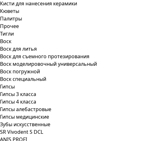
Кисти для нанесения керамики
Кюветы
Палитры
Прочее
Тигли
Воск
Воск для литья
Воск для съемного протезирования
Воск моделировочный универсальный
Воск погружной
Воск специальный
Гипсы
Гипсы 3 класса
Гипсы 4 класса
Гипсы алебастровые
Гипсы медицинские
Зубы искусственные
SR Vivodent S DCL
ANIS PROFI