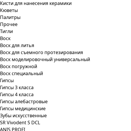
Кисти для нанесения керамики
Кюветы
Палитры
Прочее
Тигли
Воск
Воск для литья
Воск для съемного протезирования
Воск моделировочный универсальный
Воск погружной
Воск специальный
Гипсы
Гипсы 3 класса
Гипсы 4 класса
Гипсы алебастровые
Гипсы медицинские
Зубы искусственные
SR Vivodent S DCL
ANIS PROFI