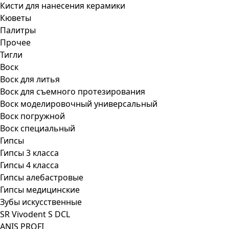
Кисти для нанесения керамики
Кюветы
Палитры
Прочее
Тигли
Воск
Воск для литья
Воск для съемного протезирования
Воск моделировочный универсальный
Воск погружной
Воск специальный
Гипсы
Гипсы 3 класса
Гипсы 4 класса
Гипсы алебастровые
Гипсы медицинские
Зубы искусственные
SR Vivodent S DCL
ANIS PROFI