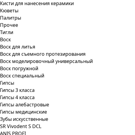
Кисти для нанесения керамики
Кюветы
Палитры
Прочее
Тигли
Воск
Воск для литья
Воск для съемного протезирования
Воск моделировочный универсальный
Воск погружной
Воск специальный
Гипсы
Гипсы 3 класса
Гипсы 4 класса
Гипсы алебастровые
Гипсы медицинские
Зубы искусственные
SR Vivodent S DCL
ANIS PROFI