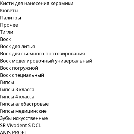
Кисти для нанесения керамики
Кюветы
Палитры
Прочее
Тигли
Воск
Воск для литья
Воск для съемного протезирования
Воск моделировочный универсальный
Воск погружной
Воск специальный
Гипсы
Гипсы 3 класса
Гипсы 4 класса
Гипсы алебастровые
Гипсы медицинские
Зубы искусственные
SR Vivodent S DCL
ANIS PROFI