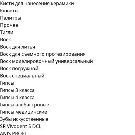
Кисти для нанесения керамики
Кюветы
Палитры
Прочее
Тигли
Воск
Воск для литья
Воск для съемного протезирования
Воск моделировочный универсальный
Воск погружной
Воск специальный
Гипсы
Гипсы 3 класса
Гипсы 4 класса
Гипсы алебастровые
Гипсы медицинские
Зубы искусственные
SR Vivodent S DCL
ANIS PROFI