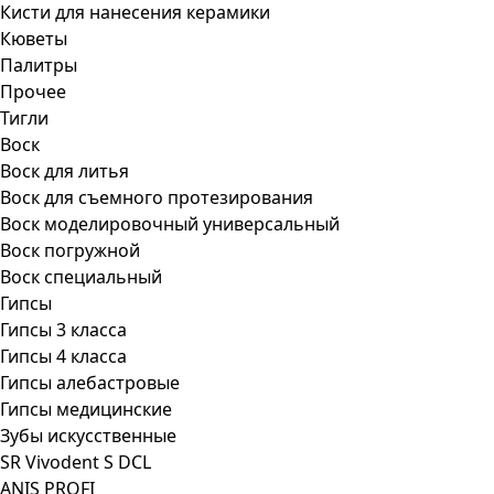
Кисти для нанесения керамики
Кюветы
Палитры
Прочее
Тигли
Воск
Воск для литья
Воск для съемного протезирования
Воск моделировочный универсальный
Воск погружной
Воск специальный
Гипсы
Гипсы 3 класса
Гипсы 4 класса
Гипсы алебастровые
Гипсы медицинские
Зубы искусственные
SR Vivodent S DCL
ANIS PROFI