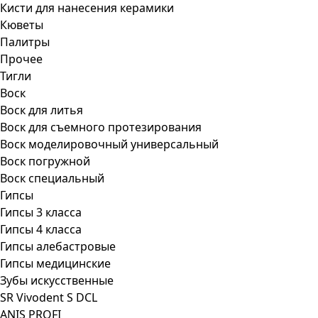
Кисти для нанесения керамики
Кюветы
Палитры
Прочее
Тигли
Воск
Воск для литья
Воск для съемного протезирования
Воск моделировочный универсальный
Воск погружной
Воск специальный
Гипсы
Гипсы 3 класса
Гипсы 4 класса
Гипсы алебастровые
Гипсы медицинские
Зубы искусственные
SR Vivodent S DCL
ANIS PROFI