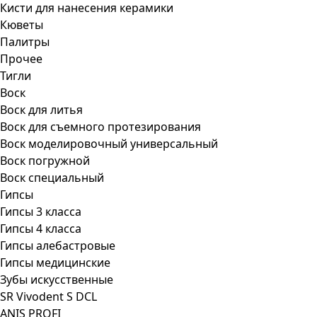
Кисти для нанесения керамики
Кюветы
Палитры
Прочее
Тигли
Воск
Воск для литья
Воск для съемного протезирования
Воск моделировочный универсальный
Воск погружной
Воск специальный
Гипсы
Гипсы 3 класса
Гипсы 4 класса
Гипсы алебастровые
Гипсы медицинские
Зубы искусственные
SR Vivodent S DCL
ANIS PROFI