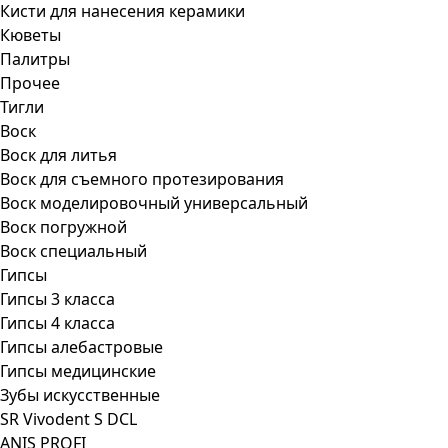
Кисти для нанесения керамики
Кюветы
Палитры
Прочее
Тигли
Воск
Воск для литья
Воск для съемного протезирования
Воск моделировочный универсальный
Воск погружной
Воск специальный
Гипсы
Гипсы 3 класса
Гипсы 4 класса
Гипсы алебастровые
Гипсы медицинские
Зубы искусственные
SR Vivodent S DCL
ANIS PROFI