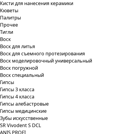
Кисти для нанесения керамики
Кюветы
Палитры
Прочее
Тигли
Воск
Воск для литья
Воск для съемного протезирования
Воск моделировочный универсальный
Воск погружной
Воск специальный
Гипсы
Гипсы 3 класса
Гипсы 4 класса
Гипсы алебастровые
Гипсы медицинские
Зубы искусственные
SR Vivodent S DCL
ANIS PROFI