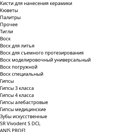
Кисти для нанесения керамики
Кюветы
Палитры
Прочее
Тигли
Воск
Воск для литья
Воск для съемного протезирования
Воск моделировочный универсальный
Воск погружной
Воск специальный
Гипсы
Гипсы 3 класса
Гипсы 4 класса
Гипсы алебастровые
Гипсы медицинские
Зубы искусственные
SR Vivodent S DCL
ANIS PROFI