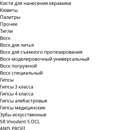
Кисти для нанесения керамики
Кюветы
Палитры
Прочее
Тигли
Воск
Воск для литья
Воск для съемного протезирования
Воск моделировочный универсальный
Воск погружной
Воск специальный
Гипсы
Гипсы 3 класса
Гипсы 4 класса
Гипсы алебастровые
Гипсы медицинские
Зубы искусственные
SR Vivodent S DCL
ANIS PROFI