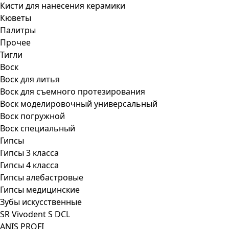
Кисти для нанесения керамики
Кюветы
Палитры
Прочее
Тигли
Воск
Воск для литья
Воск для съемного протезирования
Воск моделировочный универсальный
Воск погружной
Воск специальный
Гипсы
Гипсы 3 класса
Гипсы 4 класса
Гипсы алебастровые
Гипсы медицинские
Зубы искусственные
SR Vivodent S DCL
ANIS PROFI