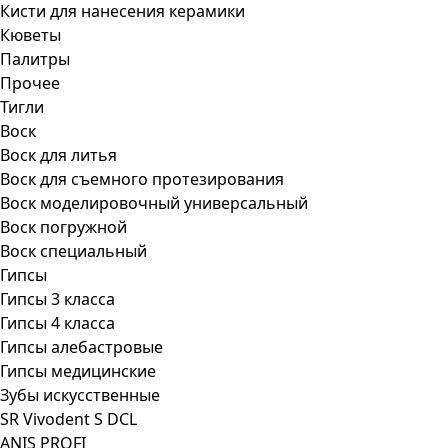
Кисти для нанесения керамики
Кюветы
Палитры
Прочее
Тигли
Воск
Воск для литья
Воск для съемного протезирования
Воск моделировочный универсальный
Воск погружной
Воск специальный
Гипсы
Гипсы 3 класса
Гипсы 4 класса
Гипсы алебастровые
Гипсы медицинские
Зубы искусственные
SR Vivodent S DCL
ANIS PROFI