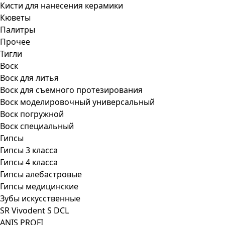
Кисти для нанесения керамики
Кюветы
Палитры
Прочее
Тигли
Воск
Воск для литья
Воск для съемного протезирования
Воск моделировочный универсальный
Воск погружной
Воск специальный
Гипсы
Гипсы 3 класса
Гипсы 4 класса
Гипсы алебастровые
Гипсы медицинские
Зубы искусственные
SR Vivodent S DCL
ANIS PROFI