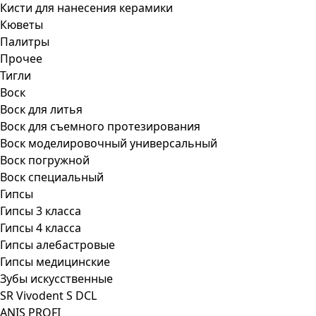
Кисти для нанесения керамики
Кюветы
Палитры
Прочее
Тигли
Воск
Воск для литья
Воск для съемного протезирования
Воск моделировочный универсальный
Воск погружной
Воск специальный
Гипсы
Гипсы 3 класса
Гипсы 4 класса
Гипсы алебастровые
Гипсы медицинские
Зубы искусственные
SR Vivodent S DCL
ANIS PROFI