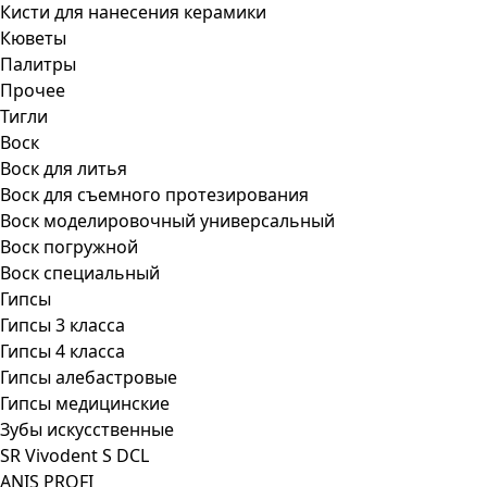
Кисти для нанесения керамики
Кюветы
Палитры
Прочее
Тигли
Воск
Воск для литья
Воск для съемного протезирования
Воск моделировочный универсальный
Воск погружной
Воск специальный
Гипсы
Гипсы 3 класса
Гипсы 4 класса
Гипсы алебастровые
Гипсы медицинские
Зубы искусственные
SR Vivodent S DCL
ANIS PROFI