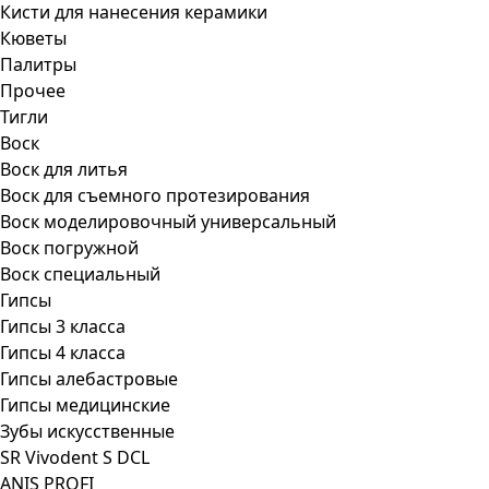
Кисти для нанесения керамики
Кюветы
Палитры
Прочее
Тигли
Воск
Воск для литья
Воск для съемного протезирования
Воск моделировочный универсальный
Воск погружной
Воск специальный
Гипсы
Гипсы 3 класса
Гипсы 4 класса
Гипсы алебастровые
Гипсы медицинские
Зубы искусственные
SR Vivodent S DCL
ANIS PROFI