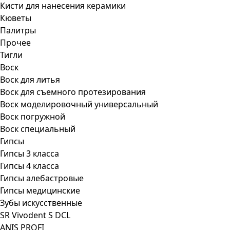
Кисти для нанесения керамики
Кюветы
Палитры
Прочее
Тигли
Воск
Воск для литья
Воск для съемного протезирования
Воск моделировочный универсальный
Воск погружной
Воск специальный
Гипсы
Гипсы 3 класса
Гипсы 4 класса
Гипсы алебастровые
Гипсы медицинские
Зубы искусственные
SR Vivodent S DCL
ANIS PROFI