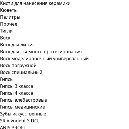
Кисти для нанесения керамики
Кюветы
Палитры
Прочее
Тигли
Воск
Воск для литья
Воск для съемного протезирования
Воск моделировочный универсальный
Воск погружной
Воск специальный
Гипсы
Гипсы 3 класса
Гипсы 4 класса
Гипсы алебастровые
Гипсы медицинские
Зубы искусственные
SR Vivodent S DCL
ANIS PROFI