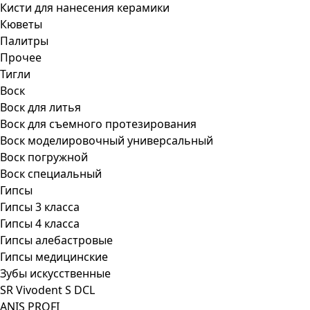
Кисти для нанесения керамики
Кюветы
Палитры
Прочее
Тигли
Воск
Воск для литья
Воск для съемного протезирования
Воск моделировочный универсальный
Воск погружной
Воск специальный
Гипсы
Гипсы 3 класса
Гипсы 4 класса
Гипсы алебастровые
Гипсы медицинские
Зубы искусственные
SR Vivodent S DCL
ANIS PROFI