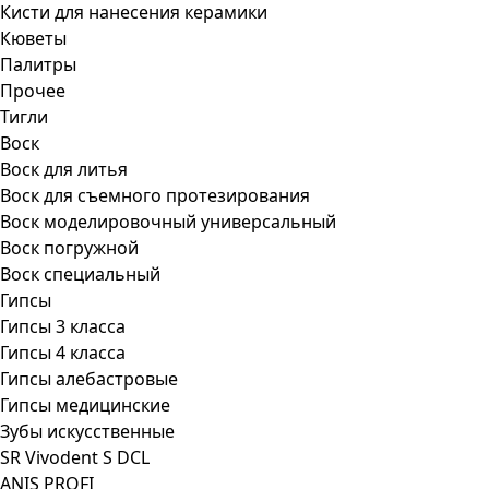
Кисти для нанесения керамики
Кюветы
Палитры
Прочее
Тигли
Воск
Воск для литья
Воск для съемного протезирования
Воск моделировочный универсальный
Воск погружной
Воск специальный
Гипсы
Гипсы 3 класса
Гипсы 4 класса
Гипсы алебастровые
Гипсы медицинские
Зубы искусственные
SR Vivodent S DCL
ANIS PROFI