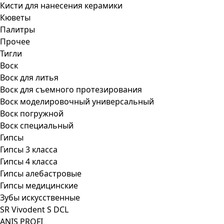
Кисти для нанесения керамики
Кюветы
Палитры
Прочее
Тигли
Воск
Воск для литья
Воск для съемного протезирования
Воск моделировочный универсальный
Воск погружной
Воск специальный
Гипсы
Гипсы 3 класса
Гипсы 4 класса
Гипсы алебастровые
Гипсы медицинские
Зубы искусственные
SR Vivodent S DCL
ANIS PROFI