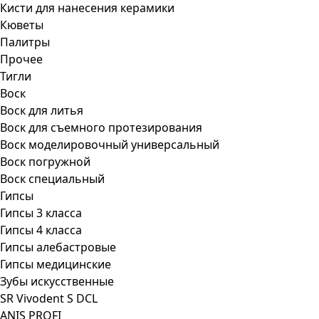
Кисти для нанесения керамики
Кюветы
Палитры
Прочее
Тигли
Воск
Воск для литья
Воск для съемного протезирования
Воск моделировочный универсальный
Воск погружной
Воск специальный
Гипсы
Гипсы 3 класса
Гипсы 4 класса
Гипсы алебастровые
Гипсы медицинские
Зубы искусственные
SR Vivodent S DCL
ANIS PROFI