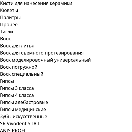
Кисти для нанесения керамики
Кюветы
Палитры
Прочее
Тигли
Воск
Воск для литья
Воск для съемного протезирования
Воск моделировочный универсальный
Воск погружной
Воск специальный
Гипсы
Гипсы 3 класса
Гипсы 4 класса
Гипсы алебастровые
Гипсы медицинские
Зубы искусственные
SR Vivodent S DCL
ANIS PROFI