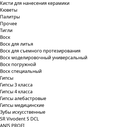
Кисти для нанесения керамики
Кюветы
Палитры
Прочее
Тигли
Воск
Воск для литья
Воск для съемного протезирования
Воск моделировочный универсальный
Воск погружной
Воск специальный
Гипсы
Гипсы 3 класса
Гипсы 4 класса
Гипсы алебастровые
Гипсы медицинские
Зубы искусственные
SR Vivodent S DCL
ANIS PROFI