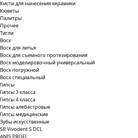
Кисти для нанесения керамики
Кюветы
Палитры
Прочее
Тигли
Воск
Воск для литья
Воск для съемного протезирования
Воск моделировочный универсальный
Воск погружной
Воск специальный
Гипсы
Гипсы 3 класса
Гипсы 4 класса
Гипсы алебастровые
Гипсы медицинские
Зубы искусственные
SR Vivodent S DCL
ANIS PROFI