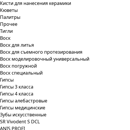
Кисти для нанесения керамики
Кюветы
Палитры
Прочее
Тигли
Воск
Воск для литья
Воск для съемного протезирования
Воск моделировочный универсальный
Воск погружной
Воск специальный
Гипсы
Гипсы 3 класса
Гипсы 4 класса
Гипсы алебастровые
Гипсы медицинские
Зубы искусственные
SR Vivodent S DCL
ANIS PROFI