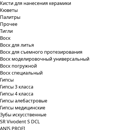
Кисти для нанесения керамики
Кюветы
Палитры
Прочее
Тигли
Воск
Воск для литья
Воск для съемного протезирования
Воск моделировочный универсальный
Воск погружной
Воск специальный
Гипсы
Гипсы 3 класса
Гипсы 4 класса
Гипсы алебастровые
Гипсы медицинские
Зубы искусственные
SR Vivodent S DCL
ANIS PROFI