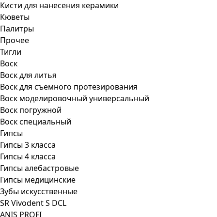
Кисти для нанесения керамики
Кюветы
Палитры
Прочее
Тигли
Воск
Воск для литья
Воск для съемного протезирования
Воск моделировочный универсальный
Воск погружной
Воск специальный
Гипсы
Гипсы 3 класса
Гипсы 4 класса
Гипсы алебастровые
Гипсы медицинские
Зубы искусственные
SR Vivodent S DCL
ANIS PROFI