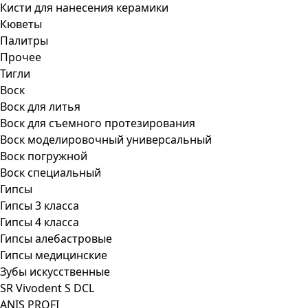
Кисти для нанесения керамики
Кюветы
Палитры
Прочее
Тигли
Воск
Воск для литья
Воск для съемного протезирования
Воск моделировочный универсальный
Воск погружной
Воск специальный
Гипсы
Гипсы 3 класса
Гипсы 4 класса
Гипсы алебастровые
Гипсы медицинские
Зубы искусственные
SR Vivodent S DCL
ANIS PROFI