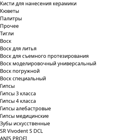
Кисти для нанесения керамики
Кюветы
Палитры
Прочее
Тигли
Воск
Воск для литья
Воск для съемного протезирования
Воск моделировочный универсальный
Воск погружной
Воск специальный
Гипсы
Гипсы 3 класса
Гипсы 4 класса
Гипсы алебастровые
Гипсы медицинские
Зубы искусственные
SR Vivodent S DCL
ANIS PROFI