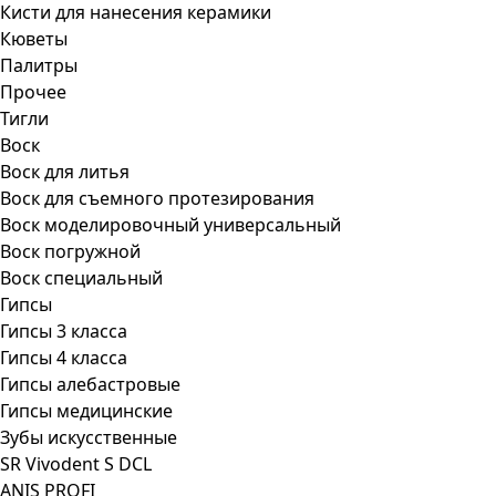
Кисти для нанесения керамики
Кюветы
Палитры
Прочее
Тигли
Воск
Воск для литья
Воск для съемного протезирования
Воск моделировочный универсальный
Воск погружной
Воск специальный
Гипсы
Гипсы 3 класса
Гипсы 4 класса
Гипсы алебастровые
Гипсы медицинские
Зубы искусственные
SR Vivodent S DCL
ANIS PROFI