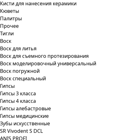
Кисти для нанесения керамики
Кюветы
Палитры
Прочее
Тигли
Воск
Воск для литья
Воск для съемного протезирования
Воск моделировочный универсальный
Воск погружной
Воск специальный
Гипсы
Гипсы 3 класса
Гипсы 4 класса
Гипсы алебастровые
Гипсы медицинские
Зубы искусственные
SR Vivodent S DCL
ANIS PROFI