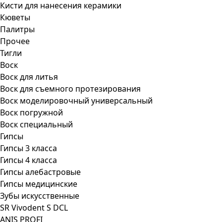
Кисти для нанесения керамики
Кюветы
Палитры
Прочее
Тигли
Воск
Воск для литья
Воск для съемного протезирования
Воск моделировочный универсальный
Воск погружной
Воск специальный
Гипсы
Гипсы 3 класса
Гипсы 4 класса
Гипсы алебастровые
Гипсы медицинские
Зубы искусственные
SR Vivodent S DCL
ANIS PROFI