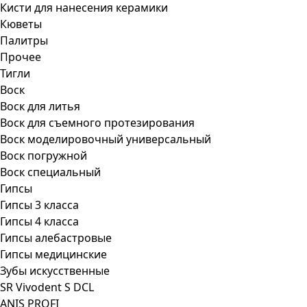
Кисти для нанесения керамики
Кюветы
Палитры
Прочее
Тигли
Воск
Воск для литья
Воск для съемного протезирования
Воск моделировочный универсальный
Воск погружной
Воск специальный
Гипсы
Гипсы 3 класса
Гипсы 4 класса
Гипсы алебастровые
Гипсы медицинские
Зубы искусственные
SR Vivodent S DCL
ANIS PROFI