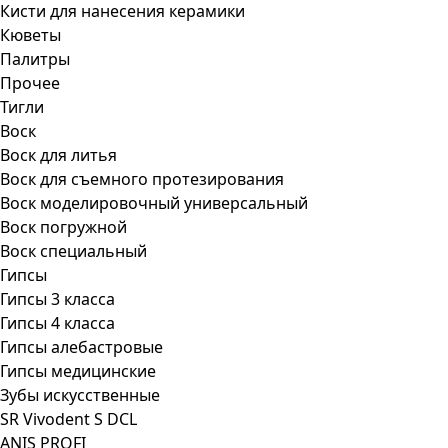
Кисти для нанесения керамики
Кюветы
Палитры
Прочее
Тигли
Воск
Воск для литья
Воск для съемного протезирования
Воск моделировочный универсальный
Воск погружной
Воск специальный
Гипсы
Гипсы 3 класса
Гипсы 4 класса
Гипсы алебастровые
Гипсы медицинские
Зубы искусственные
SR Vivodent S DCL
ANIS PROFI