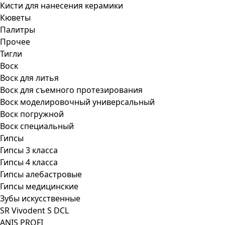
Кисти для нанесения керамики
Кюветы
Палитры
Прочее
Тигли
Воск
Воск для литья
Воск для съемного протезирования
Воск моделировочный универсальный
Воск погружной
Воск специальный
Гипсы
Гипсы 3 класса
Гипсы 4 класса
Гипсы алебастровые
Гипсы медицинские
Зубы искусственные
SR Vivodent S DCL
ANIS PROFI