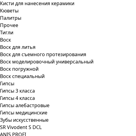
Кисти для нанесения керамики
Кюветы
Палитры
Прочее
Тигли
Воск
Воск для литья
Воск для съемного протезирования
Воск моделировочный универсальный
Воск погружной
Воск специальный
Гипсы
Гипсы 3 класса
Гипсы 4 класса
Гипсы алебастровые
Гипсы медицинские
Зубы искусственные
SR Vivodent S DCL
ANIS PROFI