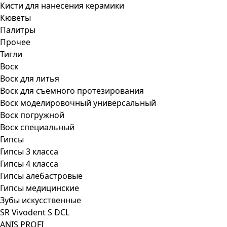
Кисти для нанесения керамики
Кюветы
Палитры
Прочее
Тигли
Воск
Воск для литья
Воск для съемного протезирования
Воск моделировочный универсальный
Воск погружной
Воск специальный
Гипсы
Гипсы 3 класса
Гипсы 4 класса
Гипсы алебастровые
Гипсы медицинские
Зубы искусственные
SR Vivodent S DCL
ANIS PROFI