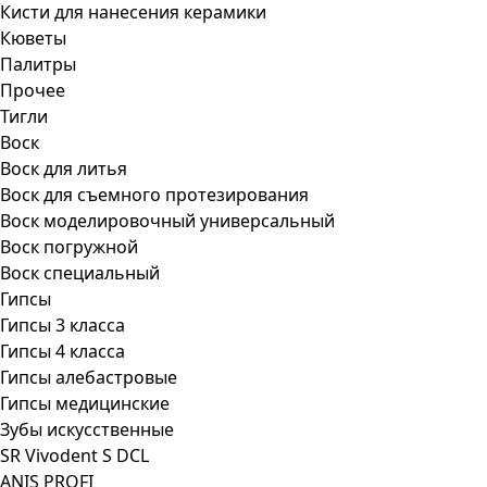
Кисти для нанесения керамики
Кюветы
Палитры
Прочее
Тигли
Воск
Воск для литья
Воск для съемного протезирования
Воск моделировочный универсальный
Воск погружной
Воск специальный
Гипсы
Гипсы 3 класса
Гипсы 4 класса
Гипсы алебастровые
Гипсы медицинские
Зубы искусственные
SR Vivodent S DCL
ANIS PROFI