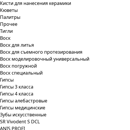
Кисти для нанесения керамики
Кюветы
Палитры
Прочее
Тигли
Воск
Воск для литья
Воск для съемного протезирования
Воск моделировочный универсальный
Воск погружной
Воск специальный
Гипсы
Гипсы 3 класса
Гипсы 4 класса
Гипсы алебастровые
Гипсы медицинские
Зубы искусственные
SR Vivodent S DCL
ANIS PROFI