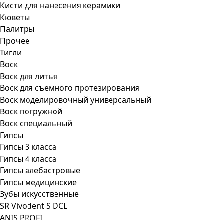
Кисти для нанесения керамики
Кюветы
Палитры
Прочее
Тигли
Воск
Воск для литья
Воск для съемного протезирования
Воск моделировочный универсальный
Воск погружной
Воск специальный
Гипсы
Гипсы 3 класса
Гипсы 4 класса
Гипсы алебастровые
Гипсы медицинские
Зубы искусственные
SR Vivodent S DCL
ANIS PROFI