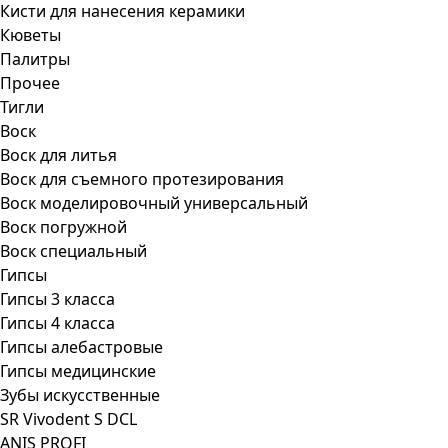
Кисти для нанесения керамики
Кюветы
Палитры
Прочее
Тигли
Воск
Воск для литья
Воск для съемного протезирования
Воск моделировочный универсальный
Воск погружной
Воск специальный
Гипсы
Гипсы 3 класса
Гипсы 4 класса
Гипсы алебастровые
Гипсы медицинские
Зубы искусственные
SR Vivodent S DCL
ANIS PROFI