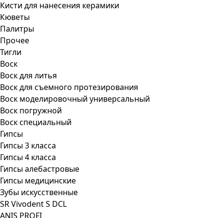
Кисти для нанесения керамики
Кюветы
Палитры
Прочее
Тигли
Воск
Воск для литья
Воск для съемного протезирования
Воск моделировочный универсальный
Воск погружной
Воск специальный
Гипсы
Гипсы 3 класса
Гипсы 4 класса
Гипсы алебастровые
Гипсы медицинские
Зубы искусственные
SR Vivodent S DCL
ANIS PROFI